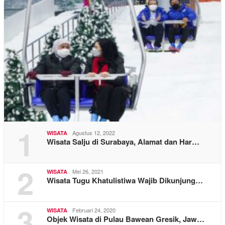
1
Agustus 12, 2022
WISATA
Wisata Salju di Surabaya, Alamat dan Har…
2
Mei 26, 2021
WISATA
Wisata Tugu Khatulistiwa Wajib Dikunjung…
3
Februari 24, 2020
WISATA
Objek Wisata di Pulau Bawean Gresik, Jaw…