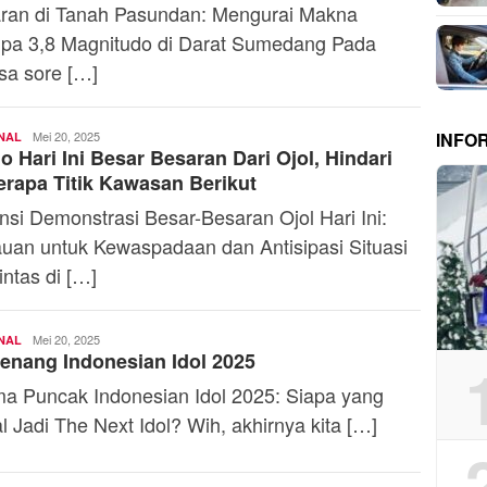
ran di Tanah Pasundan: Mengurai Makna
a 3,8 Magnitudo di Darat Sumedang Pada
sa sore […]
INFO
Firdhia
Mei 20, 2025
NAL
 Hari Ini Besar Besaran Dari Ojol, Hindari
Azzahra
rapa Titik Kawasan Berikut
nsi Demonstrasi Besar-Besaran Ojol Hari Ini:
uan untuk Kewaspadaan dan Antisipasi Situasi
lintas di […]
Firdhia
Mei 20, 2025
NAL
nang Indonesian Idol 2025
Azzahra
a Puncak Indonesian Idol 2025: Siapa yang
l Jadi The Next Idol? Wih, akhirnya kita […]