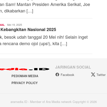
n Sam! Mantan Presiden Amerika Serikat, Joe
n, dikabarkan […]
Firdhia
Mei 19, 2025
NAL
 Kebangkitan Nasional 2025
Azzahra
iik, besok udah tanggal 20 Mei nih! Selain inget
 rencana demo ojol (ups!), kita […]
JARINGAN SOCIAL
Facebook
Twitter
PEDOMAN MEDIA
PRIVACY POLICY
aramedia.ID - Member of Ara Media network Copyright © 2026