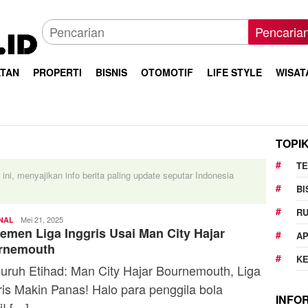
Pencaria
TAN
PROPERTI
BISNIS
OTOMOTIF
LIFE STYLE
WISAT
TOPI
T
i ini, menyajikan info berita paling update seputar Indonesia
BI
R
Firdhia
Mei 21, 2025
NAL
emen Liga Inggris Usai Man City Hajar
Azzahra
AP
rnemouth
K
ruh Etihad: Man City Hajar Bournemouth, Liga
ris Makin Panas! Halo para penggila bola
INFO
i! […]