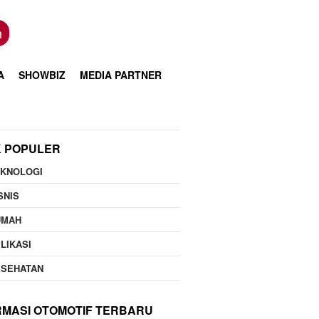
n
A
SHOWBIZ
MEDIA PARTNER
K POPULER
EKNOLOGI
SNIS
UMAH
LIKASI
ESEHATAN
RMASI OTOMOTIF TERBARU