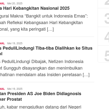
Firdhia
Mei 20, 2025
NAL
 Hari Kebangkitan Nasional 2025
Azzahra
urai Makna “Bangkit untuk Indonesia Emas”:
ah Refleksi Kebangsaan Hari Kebangkitan
onal, yang kita peringati […]
Firdhia
Mei 19, 2025
NAL
s PeduliLindungi Tiba-tiba Dialihkan ke Situs
Azzahra
ol
s PeduliLindungi Dibajak, Netizen Indonesia
t Sungguh disayangkan dan menimbulkan
ihatinan mendalam atas insiden peretasan […]
Firdhia
Mei 19, 2025
NAL
an Presiden AS Joe Biden Didiagnosis
Azzahra
er Prostat
h, kabar mengejutkan datang dari Negeri