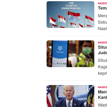
NASIO
Tema
Meng
Sebu
Nasi
NASIO
Situ
Jud
Situ
Kage
kepr
NASIO
Mant
Kank
Wadu