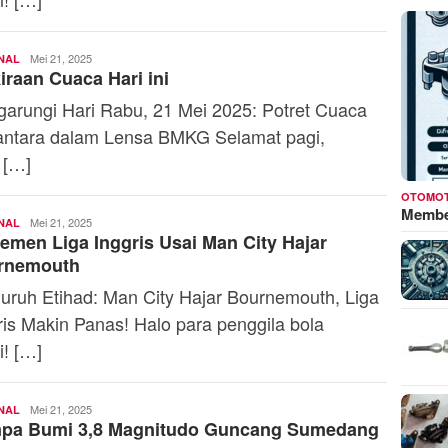
Firdhia
Mei 21, 2025
NAL
iraan Cuaca Hari ini
Azzahra
arungi Hari Rabu, 21 Mei 2025: Potret Cuaca
ntara dalam Lensa BMKG Selamat pagi,
 […]
OTOMOT
Membed
Firdhia
Mei 21, 2025
NAL
emen Liga Inggris Usai Man City Hajar
Azzahra
rnemouth
ruh Etihad: Man City Hajar Bournemouth, Liga
ris Makin Panas! Halo para penggila bola
i! […]
Firdhia
Mei 21, 2025
NAL
pa Bumi 3,8 Magnitudo Guncang Sumedang
Azzahra