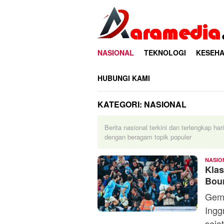
Loncat
ke
konten
NASIONAL
TEKNOLOGI
KESEHA
HUBUNGI KAMI
KATEGORI:
NASIONAL
Berita nasional terkini dan terlengkap har
dengan beragam topik populer
NASIO
Klas
Bou
Gemu
Ingg
sejat