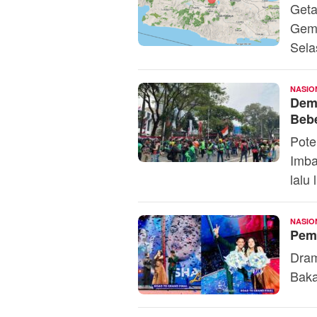
Geta
Gemp
Sela
NASIO
Demo
Bebe
Pote
Imba
lalu 
NASIO
Peme
Dram
Baka