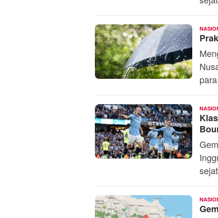
NASIO
Prak
Meng
Nusa
para
NASIO
Klas
Bou
Gemu
Ingg
sejat
NASIO
Gem