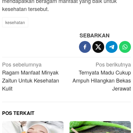
mendapatkan beragam manfaat yang baik untuk
kesehatan tersebut.
kesehatan
SEBARKAN
Navigasi
Pos sebelumnya
Pos berikutnya
pos
Ragam Manfaat Minyak
Ternyata Madu Cukup
Zaitun Untuk Kesehatan
Ampuh Hilangkan Bekas
Kulit
Jerawat
POS TERKAIT