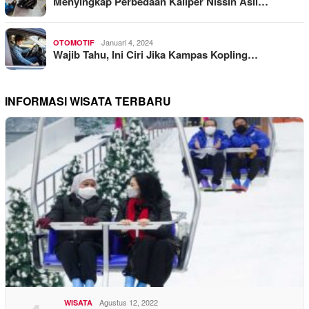
Menyingkap Perbedaan Kaliper Nissin Asli…
Januari 4, 2024
OTOMOTIF
Wajib Tahu, Ini Ciri Jika Kampas Kopling…
INFORMASI WISATA TERBARU
Agustus 12, 2022
WISATA