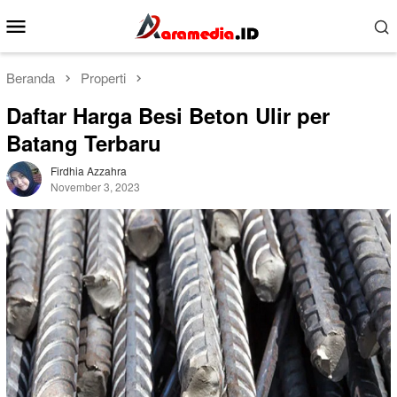
Loncat
Menu
ke
Mobile
konten
Beranda
Properti
Daftar Harga Besi Beton Ulir per
Batang Terbaru
Firdhia Azzahra
November 3, 2023