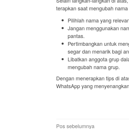
Selain langkah-langkah di atas
terapkan saat mengubah nama
Pilihlah nama yang releva
Jangan menggunakan nama
pantas.
Pertimbangkan untuk meng
segar dan menarik bagi an
Libatkan anggota grup da
mengubah nama grup.
Dengan menerapkan tips di ata
WhatsApp yang menyenangkan 
Navigasi
Pos sebelumnya