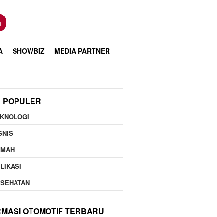
n
A
SHOWBIZ
MEDIA PARTNER
K POPULER
EKNOLOGI
SNIS
UMAH
LIKASI
ESEHATAN
RMASI OTOMOTIF TERBARU