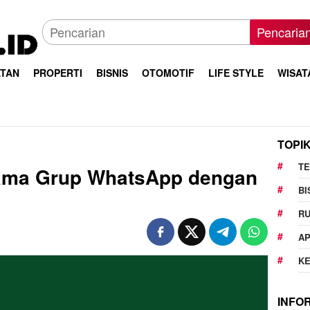
Pencaria
TAN
PROPERTI
BISNIS
OTOMOTIF
LIFE STYLE
WISAT
TOPI
T
ama Grup WhatsApp dengan
BI
R
AP
K
INFO