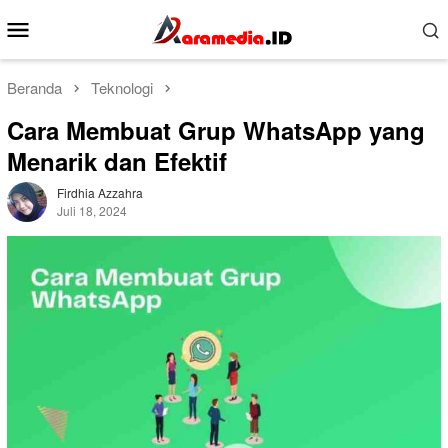
Loncat
Menu
ke
Mobile
konten
Beranda
Teknologi
Cara Membuat Grup WhatsApp yang
Menarik dan Efektif
Firdhia Azzahra
Juli 18, 2024