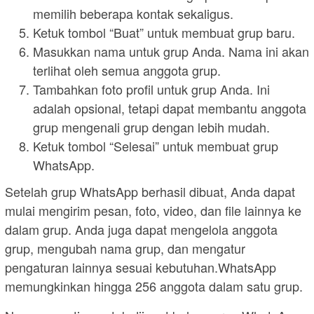
memilih beberapa kontak sekaligus.
Ketuk tombol “Buat” untuk membuat grup baru.
Masukkan nama untuk grup Anda. Nama ini akan
terlihat oleh semua anggota grup.
Tambahkan foto profil untuk grup Anda. Ini
adalah opsional, tetapi dapat membantu anggota
grup mengenali grup dengan lebih mudah.
Ketuk tombol “Selesai” untuk membuat grup
WhatsApp.
Setelah grup WhatsApp berhasil dibuat, Anda dapat
mulai mengirim pesan, foto, video, dan file lainnya ke
dalam grup. Anda juga dapat mengelola anggota
grup, mengubah nama grup, dan mengatur
pengaturan lainnya sesuai kebutuhan.WhatsApp
memungkinkan hingga 256 anggota dalam satu grup.