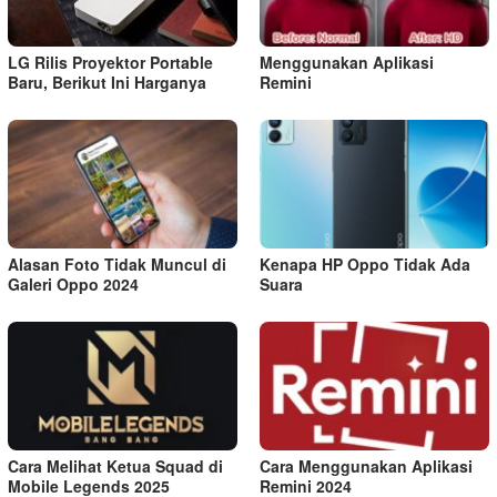
LG Rilis Proyektor Portable
Menggunakan Aplikasi
Baru, Berikut Ini Harganya
Remini
Alasan Foto Tidak Muncul di
Kenapa HP Oppo Tidak Ada
Galeri Oppo 2024
Suara
Cara Melihat Ketua Squad di
Cara Menggunakan Aplikasi
Mobile Legends 2025
Remini 2024