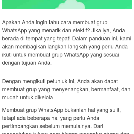
Apakah Anda ingin tahu cara membuat grup
WhatsApp yang menarik dan efektif? Jika iya, Anda
berada di tempat yang tepat! Dalam panduan ini, kami
akan membagikan langkah-langkah yang perlu Anda
ikuti untuk membuat grup WhatsApp yang sesuai
dengan tujuan Anda.
Dengan mengikuti petunjuk ini, Anda akan dapat
membuat grup yang menyenangkan, bermanfaat, dan
mudah untuk dikelola.
Membuat grup WhatsApp bukanlah hal yang sulit,
tetapi ada beberapa hal yang perlu Anda
pertimbangkan sebelum memulainya. Dari
menentukan tujuan grup hingga mengatur aturan dan