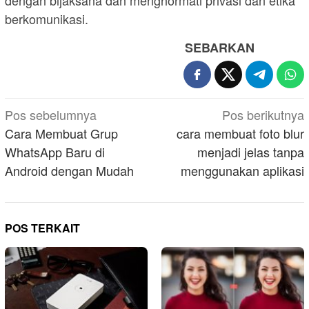
dengan bijaksana dan menghormati privasi dan etika
berkomunikasi.
SEBARKAN
Navigasi
Pos sebelumnya
Pos berikutnya
pos
Cara Membuat Grup
cara membuat foto blur
WhatsApp Baru di
menjadi jelas tanpa
Android dengan Mudah
menggunakan aplikasi
POS TERKAIT