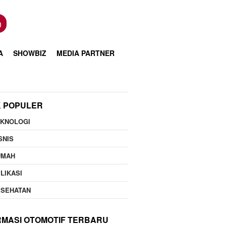
n
A
SHOWBIZ
MEDIA PARTNER
K POPULER
EKNOLOGI
SNIS
UMAH
LIKASI
ESEHATAN
RMASI OTOMOTIF TERBARU