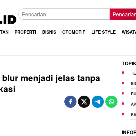
Pencaria
TAN
PROPERTI
BISNIS
OTOMOTIF
LIFE STYLE
WISAT
TOPI
T
blur menjadi jelas tanpa
BI
kasi
R
AP
K
INFO