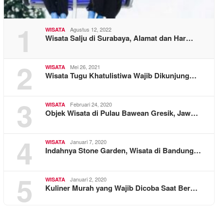
1
Agustus 12, 2022
WISATA
Wisata Salju di Surabaya, Alamat dan Har…
2
Mei 26, 2021
WISATA
Wisata Tugu Khatulistiwa Wajib Dikunjung…
3
Februari 24, 2020
WISATA
Objek Wisata di Pulau Bawean Gresik, Jaw…
4
Januari 7, 2020
WISATA
Indahnya Stone Garden, Wisata di Bandung…
5
Januari 2, 2020
WISATA
Kuliner Murah yang Wajib Dicoba Saat Ber…