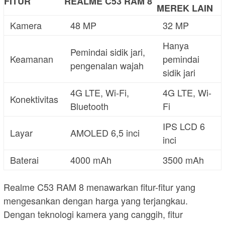
FITUR
REALME C53 RAM 8
MEREK LAIN
Kamera
48 MP
32 MP
Hanya
Pemindai sidik jari,
Keamanan
pemindai
pengenalan wajah
sidik jari
4G LTE, Wi-Fi,
4G LTE, Wi-
Konektivitas
Bluetooth
Fi
IPS LCD 6
Layar
AMOLED 6,5 inci
inci
Baterai
4000 mAh
3500 mAh
Realme C53 RAM 8 menawarkan fitur-fitur yang
mengesankan dengan harga yang terjangkau.
Dengan teknologi kamera yang canggih, fitur