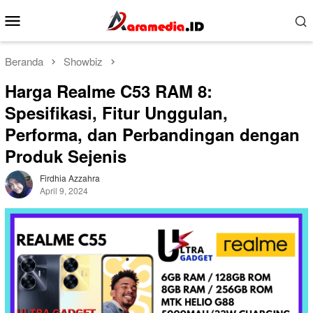
Loncat
Menu
ke
Mobile
konten
Beranda
Showbiz
Harga Realme C53 RAM 8:
Spesifikasi, Fitur Unggulan,
Performa, dan Perbandingan dengan
Produk Sejenis
Firdhia Azzahra
April 9, 2024