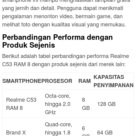
yang jernih dan detail. Pengguna dapat menikmati
pengalaman menonton video, bermain game, dan
melihat foto dengan kualitas visual yang memukau.
Perbandingan Performa dengan
Produk Sejenis
Berikut adalah tabel perbandingan performa Realme
C53 RAM 8 dengan produk sejenis dari merek lain:
KAPASITAS
SMARTPHONE
PROSESOR
RAM
PENYIMPANAN
Octa-core,
Realme C53
8
hingga 2.0
128 GB
RAM 8
GB
GHz
Quad-core,
6
Brand X
hingga 1.8
64 GB