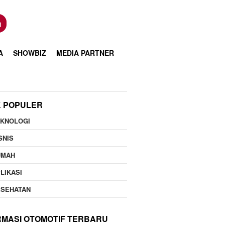
n
A
SHOWBIZ
MEDIA PARTNER
K POPULER
EKNOLOGI
SNIS
UMAH
LIKASI
ESEHATAN
RMASI OTOMOTIF TERBARU