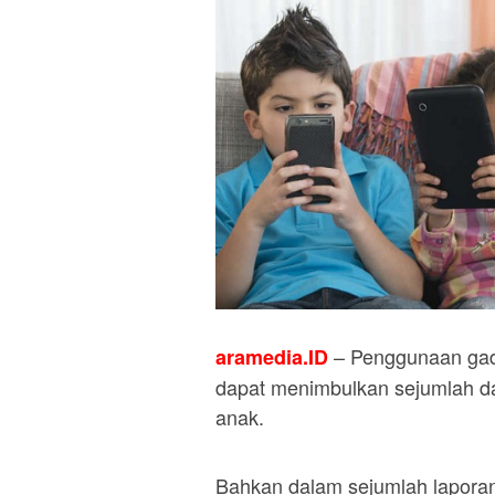
– Penggunaan gadg
aramedia.ID
dapat menimbulkan sejumlah da
anak.
Bahkan dalam sejumlah laporan p