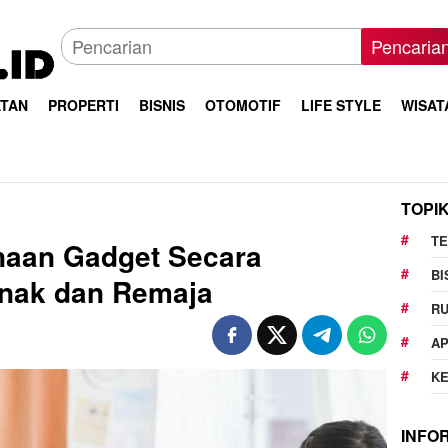
Pencaria
TAN
PROPERTI
BISNIS
OTOMOTIF
LIFE STYLE
WISAT
TOPI
T
aan Gadget Secara
BI
Anak dan Remaja
R
AP
K
INFO