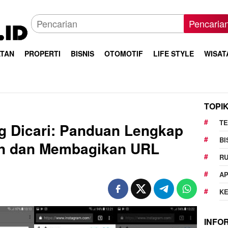
Pencaria
TAN
PROPERTI
BISNIS
OTOMOTIF
LIFE STYLE
WISAT
TOPI
T
g Dicari: Panduan Lengkap
BI
n dan Membagikan URL
R
AP
K
INFO