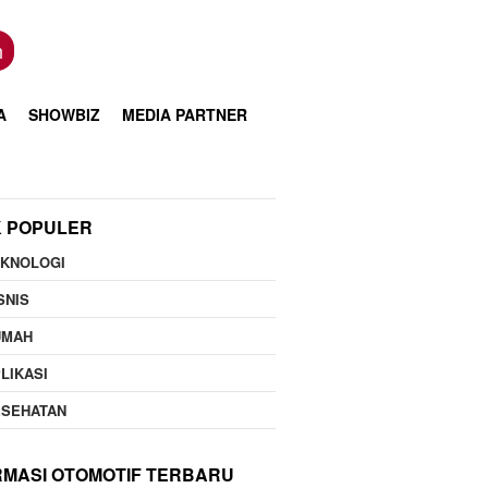
n
A
SHOWBIZ
MEDIA PARTNER
K POPULER
EKNOLOGI
SNIS
UMAH
LIKASI
ESEHATAN
RMASI OTOMOTIF TERBARU