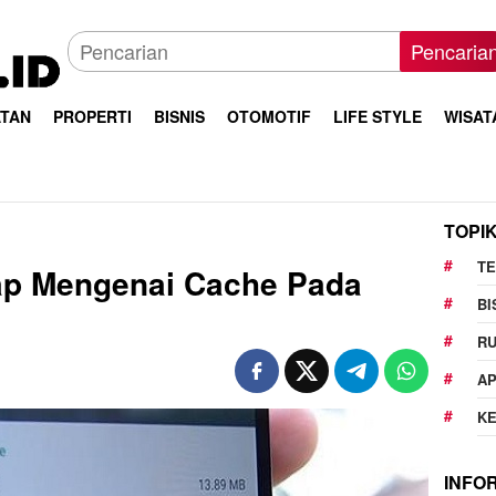
Pencaria
TAN
PROPERTI
BISNIS
OTOMOTIF
LIFE STYLE
WISAT
TOPI
T
ap Mengenai Cache Pada
BI
R
AP
K
INFO