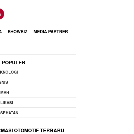
n
A
SHOWBIZ
MEDIA PARTNER
K POPULER
EKNOLOGI
SNIS
UMAH
LIKASI
ESEHATAN
RMASI OTOMOTIF TERBARU