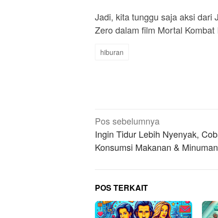
Jadi, kita tunggu saja aksi da
Zero dalam film Mortal Kombat I
hiburan
Navigasi
Pos sebelumnya
pos
Ingin Tidur Lebih Nyenyak, Co
Konsumsi Makanan & Minuman 
POS TERKAIT