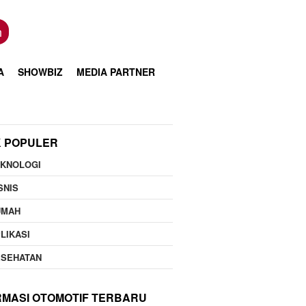
n
A
SHOWBIZ
MEDIA PARTNER
K POPULER
EKNOLOGI
SNIS
UMAH
LIKASI
ESEHATAN
RMASI OTOMOTIF TERBARU