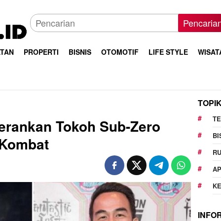
Pencaria
TAN
PROPERTI
BISNIS
OTOMOTIF
LIFE STYLE
WISAT
TOPI
T
erankan Tokoh Sub-Zero
BI
 Kombat
R
AP
K
INFO