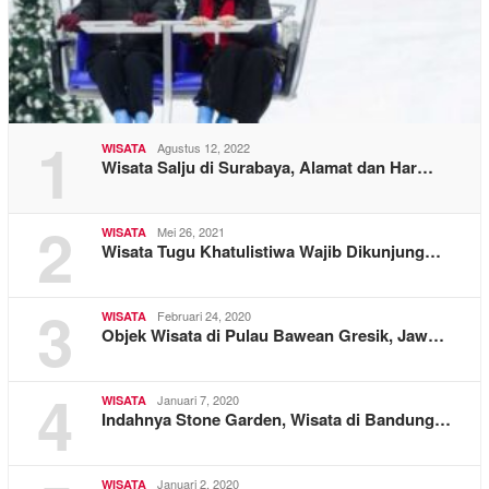
1
Agustus 12, 2022
WISATA
Wisata Salju di Surabaya, Alamat dan Har…
2
Mei 26, 2021
WISATA
Wisata Tugu Khatulistiwa Wajib Dikunjung…
3
Februari 24, 2020
WISATA
Objek Wisata di Pulau Bawean Gresik, Jaw…
4
Januari 7, 2020
WISATA
Indahnya Stone Garden, Wisata di Bandung…
Januari 2, 2020
WISATA