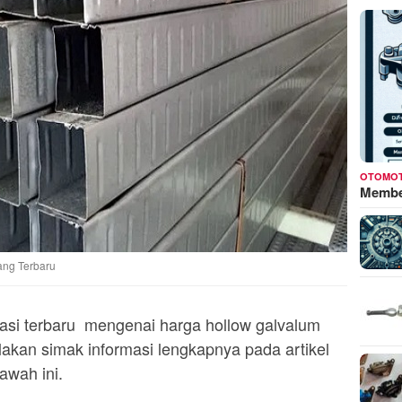
OTOMOT
Membed
ang Terbaru
masi terbaru mengenai harga hollow galvalum
ilakan simak informasi lengkapnya pada artikel
awah ini.