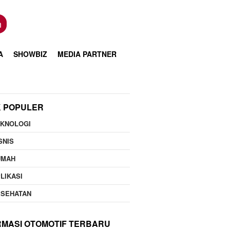
n
A
SHOWBIZ
MEDIA PARTNER
K POPULER
EKNOLOGI
SNIS
UMAH
LIKASI
ESEHATAN
RMASI OTOMOTIF TERBARU