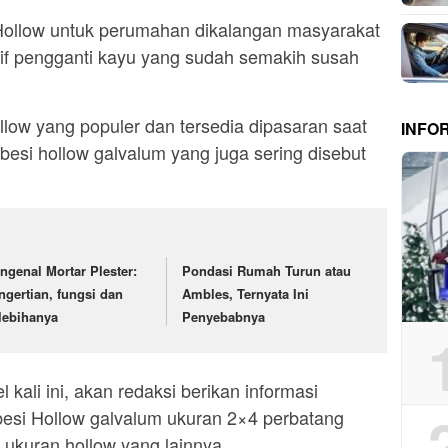
 Hollow untuk perumahan dikalangan masyarakat
atif pengganti kayu yang sudah semakih susah
llow yang populer dan tersedia dipasaran saat
INFO
n besi hollow galvalum yang juga sering disebut
ngenal Mortar Plester:
Pondasi Rumah Turun atau
ngertian, fungsi dan
Ambles, Ternyata Ini
lebihanya
Penyebabnya
 kali ini, akan redaksi berikan informasi
besi Hollow galvalum ukuran 2×4 perbatang
 ukuran hollow yang lainnya.