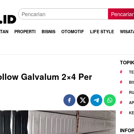
Pencaria
TAN
PROPERTI
BISNIS
OTOMOTIF
LIFE STYLE
WISAT
TOPI
T
ollow Galvalum 2×4 Per
BI
R
AP
K
INFO