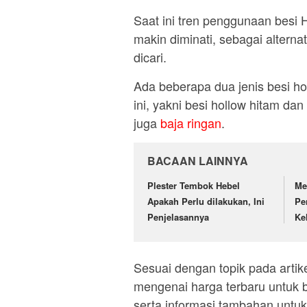
Saat ini tren penggunaan besi
makin diminati, sebagai altern
dicari.
Ada beberapa dua jenis besi ho
ini, yakni besi hollow hitam da
juga
baja ringan
.
BACAAN LAINNYA
Plester Tembok Hebel
Me
Apakah Perlu dilakukan, Ini
Pe
Penjelasannya
Ke
Sesuai dengan topik pada artikel
mengenai harga terbaru untuk 
serta informasi tambahan untuk