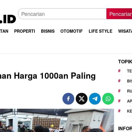
Pencaria
TAN
PROPERTI
BISNIS
OTOMOTIF
LIFE STYLE
WISAT
TOPI
T
nan Harga 1000an Paling
BI
R
AP
K
INFO