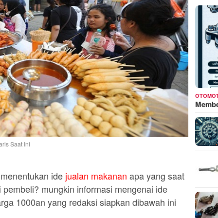
OTOMOT
Membed
is Saat Ini
 menentukan ide
jualan makanan
apa yang saat
ari pembeli? mungkin informasi mengenai ide
rga 1000an yang redaksi siapkan dibawah ini