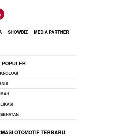
n
A
SHOWBIZ
MEDIA PARTNER
K POPULER
EKNOLOGI
SNIS
UMAH
LIKASI
ESEHATAN
RMASI OTOMOTIF TERBARU