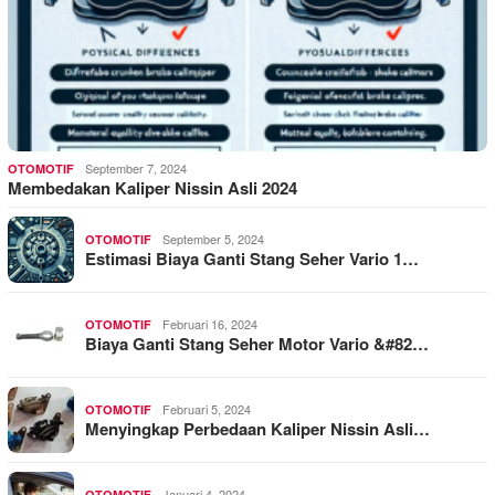
September 7, 2024
OTOMOTIF
Membedakan Kaliper Nissin Asli 2024
September 5, 2024
OTOMOTIF
Estimasi Biaya Ganti Stang Seher Vario 1…
Februari 16, 2024
OTOMOTIF
Biaya Ganti Stang Seher Motor Vario &#82…
Februari 5, 2024
OTOMOTIF
Menyingkap Perbedaan Kaliper Nissin Asli…
Januari 4, 2024
OTOMOTIF