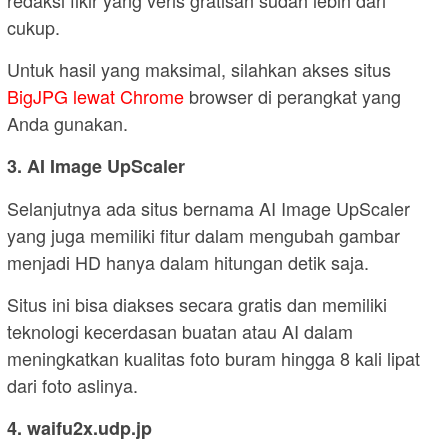
cukup.
Untuk hasil yang maksimal, silahkan akses situs
BigJPG lewat Chrome
browser di perangkat yang
Anda gunakan.
3. AI Image UpScaler
Selanjutnya ada situs bernama AI Image UpScaler
yang juga memiliki fitur dalam mengubah gambar
menjadi HD hanya dalam hitungan detik saja.
Situs ini bisa diakses secara gratis dan memiliki
teknologi kecerdasan buatan atau AI dalam
meningkatkan kualitas foto buram hingga 8 kali lipat
dari foto aslinya.
4. waifu2x.udp.jp