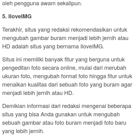
oleh pengguna awam sekalipun.
5. IloveIMG
Terakhir, situs yang redaksi rekomendasikan untuk
mengubah gambar buram menjadi lebih jernih atau
HD adalah situs yang bernama IloveIMG.
Situs ini memiliki banyak fitur yang berguna untuk
pengeditan foto secara online, mulai dari merubah
ukuran foto, mengubah format foto hingga fitur untuk
menaikan kualitas dari sebuah foto yang buram agar
menjadi lebih jernih atau HD.
Demikian informasi dari redaksi mengenai beberapa
situs yang bisa Anda gunakan untuk mengubah
sebuah gambar atau foto buram menjadi foto baru
yang lebih jernih.