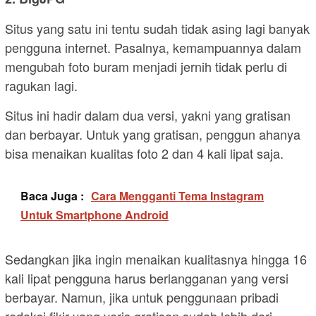
Situs yang satu ini tentu sudah tidak asing lagi banyak
pengguna internet. Pasalnya, kemampuannya dalam
mengubah foto buram menjadi jernih tidak perlu di
ragukan lagi.
Situs ini hadir dalam dua versi, yakni yang gratisan
dan berbayar. Untuk yang gratisan, penggun ahanya
bisa menaikan kualitas foto 2 dan 4 kali lipat saja.
Baca Juga :
Cara Mengganti Tema Instagram
Untuk Smartphone Android
Sedangkan jika ingin menaikan kualitasnya hingga 16
kali lipat pengguna harus berlangganan yang versi
berbayar. Namun, jika untuk penggunaan pribadi
redaksi fikir yang veris gratisan sudah lebih dari