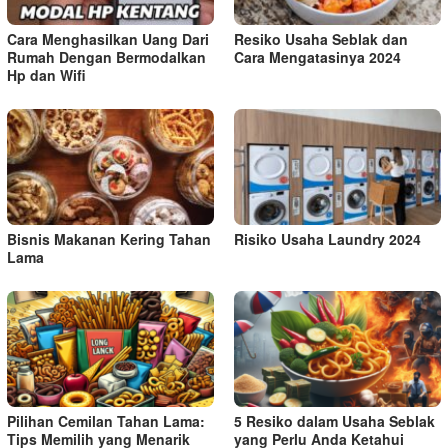
Cara Menghasilkan Uang Dari
Resiko Usaha Seblak dan
Rumah Dengan Bermodalkan
Cara Mengatasinya 2024
Hp dan Wifi
Bisnis Makanan Kering Tahan
Risiko Usaha Laundry 2024
Lama
Pilihan Cemilan Tahan Lama:
5 Resiko dalam Usaha Seblak
Tips Memilih yang Menarik
yang Perlu Anda Ketahui