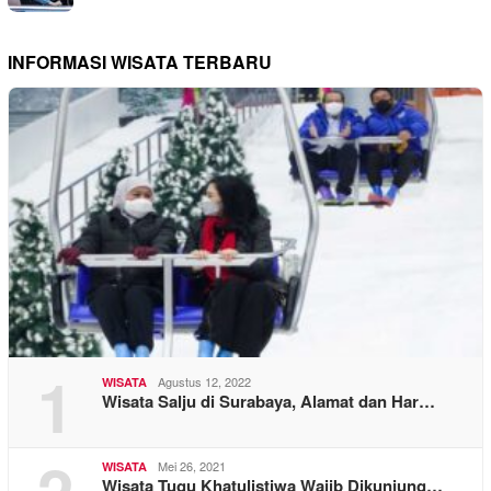
INFORMASI WISATA TERBARU
1
Agustus 12, 2022
WISATA
Wisata Salju di Surabaya, Alamat dan Har…
2
Mei 26, 2021
WISATA
Wisata Tugu Khatulistiwa Wajib Dikunjung…