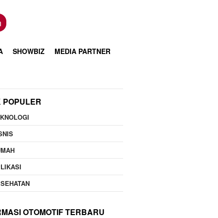
n
A
SHOWBIZ
MEDIA PARTNER
K POPULER
EKNOLOGI
SNIS
UMAH
LIKASI
ESEHATAN
RMASI OTOMOTIF TERBARU