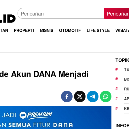
Pencaria
TAN
PROPERTI
BISNIS
OTOMOTIF
LIFE STYLE
WISAT
TOPI
T
de Akun DANA Menjadi
BI
R
AP
K
INFO