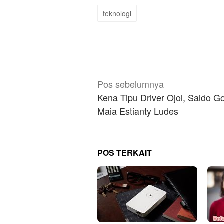
teknologi
Navigasi
Pos sebelumnya
pos
Kena Tipu Driver Ojol, Saldo G
Maia Estianty Ludes
POS TERKAIT