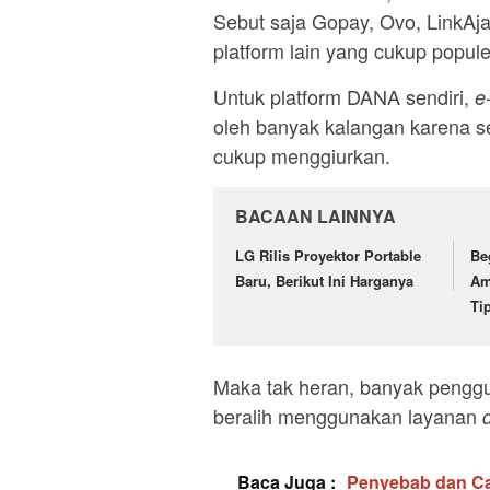
Sebut saja Gopay, Ovo, LinkAj
platform lain yang cukup popule
Untuk platform DANA sendiri,
e
oleh banyak kalangan karena s
cukup menggiurkan.
BACAAN LAINNYA
LG Rilis Proyektor Portable
Be
Baru, Berikut Ini Harganya
Am
Ti
Maka tak heran, banyak pengg
beralih menggunakan layanan
d
Baca Juga :
Penyebab dan Car