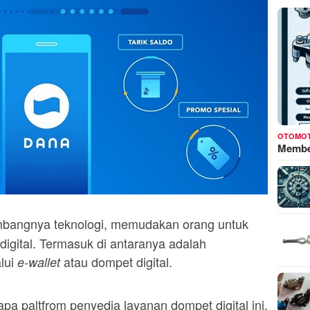
OTOMOT
Membed
bangnya teknologi, memudakan orang untuk
digital. Termasuk di antaranya adalah
lui
atau dompet digital.
e-wallet
apa paltfrom penyedia layanan dompet digital ini.