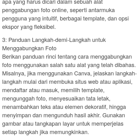
apa yang harus dicari dalam sebuah alat
penggabungan foto online, seperti antarmuka
pengguna yang intuitif, berbagai template, dan opsi
ekspor yang fleksibel.
3: Panduan Langkah-demi-Langkah untuk
Menggabungkan Foto
Berikan panduan rinci tentang cara menggabungkan
foto menggunakan salah satu alat yang telah dibahas.
Misalnya, jika menggunakan Canva, jelaskan langkah-
langkah mulai dari membuka situs web atau aplikasi,
mendaftar atau masuk, memilih template,
mengunggah foto, menyesuaikan tata letak,
menambahkan teks atau elemen dekoratif, hingga
menyimpan dan mengunduh hasil akhir. Gunakan
gambar atau tangkapan layar untuk memperjelas
setiap langkah jika memungkinkan.