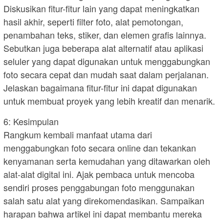
Diskusikan fitur-fitur lain yang dapat meningkatkan
hasil akhir, seperti filter foto, alat pemotongan,
penambahan teks, stiker, dan elemen grafis lainnya.
Sebutkan juga beberapa alat alternatif atau aplikasi
seluler yang dapat digunakan untuk menggabungkan
foto secara cepat dan mudah saat dalam perjalanan.
Jelaskan bagaimana fitur-fitur ini dapat digunakan
untuk membuat proyek yang lebih kreatif dan menarik.
6: Kesimpulan
Rangkum kembali manfaat utama dari
menggabungkan foto secara online dan tekankan
kenyamanan serta kemudahan yang ditawarkan oleh
alat-alat digital ini. Ajak pembaca untuk mencoba
sendiri proses penggabungan foto menggunakan
salah satu alat yang direkomendasikan. Sampaikan
harapan bahwa artikel ini dapat membantu mereka