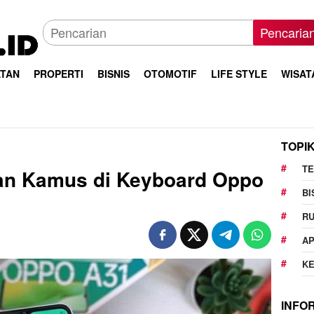
Pencaria
TAN
PROPERTI
BISNIS
OTOMOTIF
LIFE STYLE
WISAT
TOPI
T
an Kamus di Keyboard Oppo
BI
R
AP
K
INFO