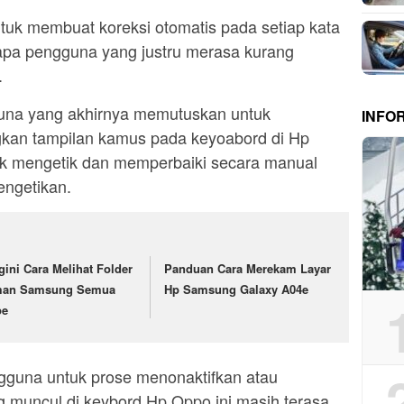
untuk membuat koreksi otomatis pada setiap kata
apa pengguna yang justru merasa kurang
.
una yang akhirnya memutuskan untuk
INFO
gkan tampilan kamus pada keyoabord di Hp
tuk mengetik dan memperbaiki secara manual
engetikan.
gini Cara Melihat Folder
Panduan Cara Merekam Layar
an Samsung Semua
Hp Samsung Galaxy A04e
pe
gguna untuk prose menonaktifkan atau
g muncul di keybord Hp Oppo ini masih terasa