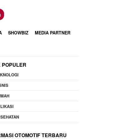
n
A
SHOWBIZ
MEDIA PARTNER
K POPULER
EKNOLOGI
SNIS
UMAH
LIKASI
ESEHATAN
RMASI OTOMOTIF TERBARU