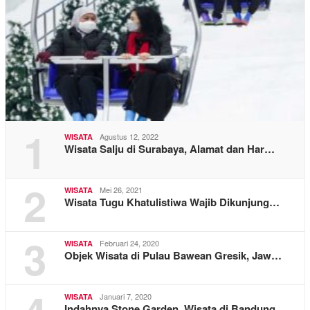
1
Agustus 12, 2022
WISATA
Wisata Salju di Surabaya, Alamat dan Har…
2
Mei 26, 2021
WISATA
Wisata Tugu Khatulistiwa Wajib Dikunjung…
3
Februari 24, 2020
WISATA
Objek Wisata di Pulau Bawean Gresik, Jaw…
Januari 7, 2020
WISATA
Indahnya Stone Garden, Wisata di Bandung…