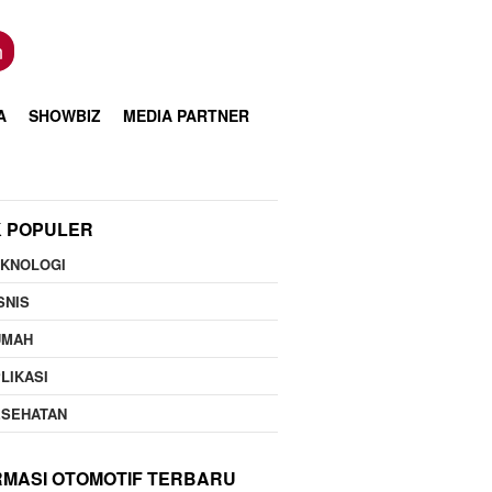
n
A
SHOWBIZ
MEDIA PARTNER
K POPULER
EKNOLOGI
SNIS
UMAH
LIKASI
ESEHATAN
RMASI OTOMOTIF TERBARU