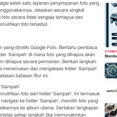
bagai salah satu layanan penyimpanan foto yang
nggunakannya. Jelaskan secara singkat
a foto secara tidak sengaja terhapus dan
mulihkan foto tersebut.
n yang dimiliki Google Foto. Beritahu pembaca
OTOMOT
lder ‘Sampah’ di mana foto yang dihapus akan
Membed
um dihapus secara permanen. Berikan langkah-
ana menemukan dan mengakses folder ‘Sampah’
tasan-batasan fitur ini.
r ‘Sampah’
ulihkan foto dari folder ‘Sampah’. Ini termasuk
navigasi ke folder ‘Sampah’, memilih foto yang
alikannya ke album utama. Sertakan tangkapan
rjelas setiap langkah jika memungkinkan.