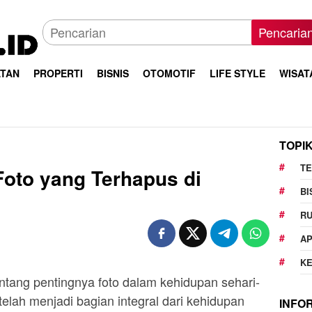
Pencaria
TAN
PROPERTI
BISNIS
OTOMOTIF
LIFE STYLE
WISAT
TOPI
T
oto yang Terhapus di
BI
R
AP
K
ntang pentingnya foto dalam kehidupan sehari-
 telah menjadi bagian integral dari kehidupan
INFO