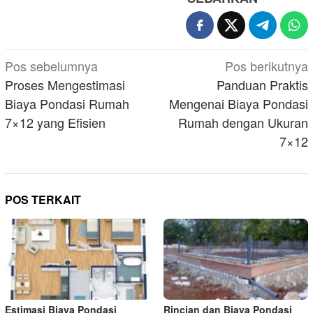
Navigasi
Pos sebelumnya
Pos berikutnya
pos
Proses Mengestimasi
Panduan Praktis
Biaya Pondasi Rumah
Mengenai Biaya Pondasi
7×12 yang Efisien
Rumah dengan Ukuran
7×12
POS TERKAIT
Estimasi Biaya Pondasi
Rincian dan Biaya Pondasi