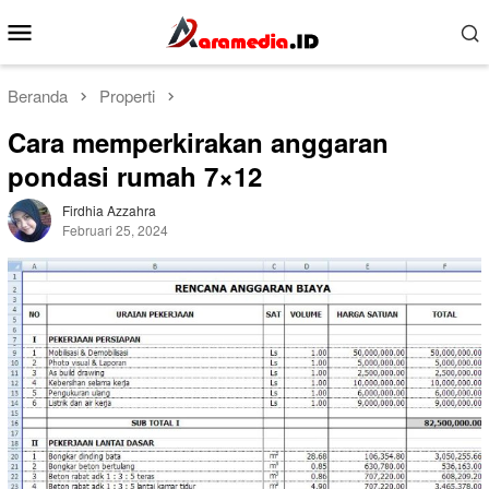
Loncat
Menu
ke
Mobile
konten
Beranda
Properti
Cara memperkirakan anggaran
pondasi rumah 7×12
Firdhia Azzahra
Februari 25, 2024