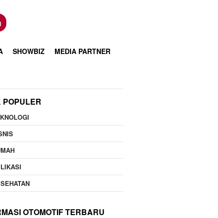
n
A
SHOWBIZ
MEDIA PARTNER
K POPULER
EKNOLOGI
SNIS
UMAH
LIKASI
ESEHATAN
RMASI OTOMOTIF TERBARU