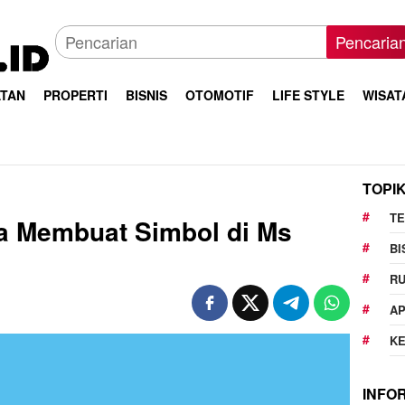
Pencaria
TAN
PROPERTI
BISNIS
OTOMOTIF
LIFE STYLE
WISAT
TOPI
T
a Membuat Simbol di Ms
BI
R
AP
K
INFO