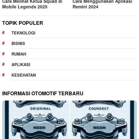
Cara Melihat Ketua Squad di
Cara Menggunakan Aplikasi
Mobile Legends 2025
Remini 2024
TOPIK POPULER
TEKNOLOGI
BISNIS
RUMAH
APLIKASI
KESEHATAN
INFORMASI OTOMOTIF TERBARU