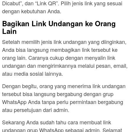
Dicabut”, dan “Link QR”. Pilih jenis link yang sesuai
dengan kebutuhan Anda.
Bagikan Link Undangan ke Orang
Lain
Setelah memilih jenis link undangan yang diinginkan,
Anda bisa langsung membagikan link tersebut ke
orang lain. Caranya cukup dengan menyalin link
undangan dan mengirimkannya melalui pesan, email,
atau media sosial lainnya.
Dengan begitu, orang yang menerima link undangan
tersebut bisa langsung bergabung dengan grup
WhatsApp Anda tanpa perlu permintaan bergabung
atau persetujuan dari admin.
Sekarang Anda sudah tahu cara membuat link
undangan grup WhatsApp sebagai admin. Selamat