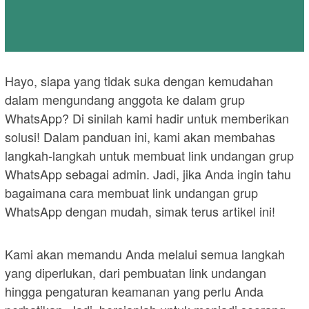
Hayo, siapa yang tidak suka dengan kemudahan
dalam mengundang anggota ke dalam grup
WhatsApp? Di sinilah kami hadir untuk memberikan
solusi! Dalam panduan ini, kami akan membahas
langkah-langkah untuk membuat link undangan grup
WhatsApp sebagai admin. Jadi, jika Anda ingin tahu
bagaimana cara membuat link undangan grup
WhatsApp dengan mudah, simak terus artikel ini!
Kami akan memandu Anda melalui semua langkah
yang diperlukan, dari pembuatan link undangan
hingga pengaturan keamanan yang perlu Anda