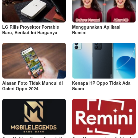
LG Rilis Proyektor Portable
Menggunakan Aplikasi
Baru, Berikut Ini Harganya
Remini
Alasan Foto Tidak Muncul di
Kenapa HP Oppo Tidak Ada
Galeri Oppo 2024
Suara