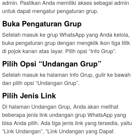
admin. Pastikan Anda memiliki akses sebagai admin
untuk dapat mengatur pengaturan grup.
Buka Pengaturan Grup
Setelah masuk ke grup WhatsApp yang Anda kelola,
buka pengaturan grup dengan mengklik ikon tiga titik
di pojok kanan atas layar. Pilih opsi “Info Grup”.
Pilih Opsi “Undangan Grup”
Setelah masuk ke halaman Info Grup, gulir ke bawah
dan pilih opsi “Undangan Grup”.
Pilih Jenis Link
Di halaman Undangan Grup, Anda akan melihat
beberapa jenis link undangan grup WhatsApp yang
bisa Anda pilih. Ada tiga jenis link yang tersedia, yaitu
“Link Undangan”, “Link Undangan yang Dapat