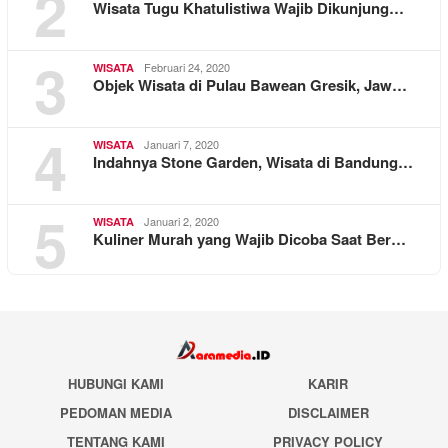
2
Wisata Tugu Khatulistiwa Wajib Dikunjung…
3
Februari 24, 2020
WISATA
Objek Wisata di Pulau Bawean Gresik, Jaw…
4
Januari 7, 2020
WISATA
Indahnya Stone Garden, Wisata di Bandung…
5
Januari 2, 2020
WISATA
Kuliner Murah yang Wajib Dicoba Saat Ber…
HUBUNGI KAMI
KARIR
PEDOMAN MEDIA
DISCLAIMER
TENTANG KAMI
PRIVACY POLICY