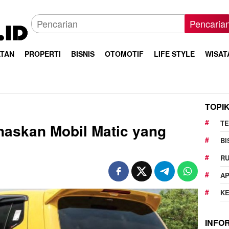
Pencaria
TAN
PROPERTI
BISNIS
OTOMOTIF
LIFE STYLE
WISAT
TOPI
T
askan Mobil Matic yang
BI
R
AP
K
INFO