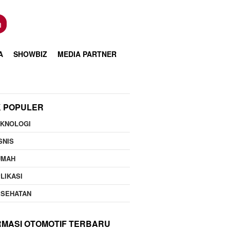
n
A
SHOWBIZ
MEDIA PARTNER
K POPULER
EKNOLOGI
SNIS
UMAH
LIKASI
ESEHATAN
RMASI OTOMOTIF TERBARU