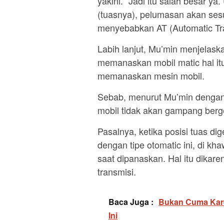
yakini. “Jadi itu salah besar y
(tuasnya), pelumasan akan ses
menyebabkan AT (Automatic Tran
Labih lanjut, Mu’min menjelask
memanaskan mobil matic hal it
memanaskan mesin mobil.
Sebab, menurut Mu’min dengan
mobil tidak akan gampang berg
Pasalnya, ketika posisi tuas d
dengan tipe otomatic ini, di kh
saat dipanaskan. Hal itu dika
transmisi.
Baca Juga :
Bukan Cuma Karen
Ini