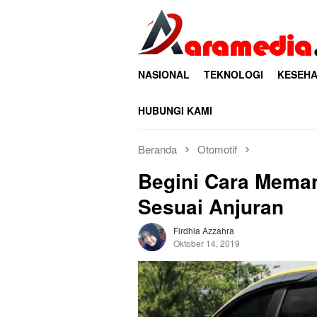
Loncat
ke
konten
NASIONAL
TEKNOLOGI
KESEHA
HUBUNGI KAMI
Beranda
Otomotif
Begini Cara Meman
Sesuai Anjuran
Firdhia Azzahra
Oktober 14, 2019