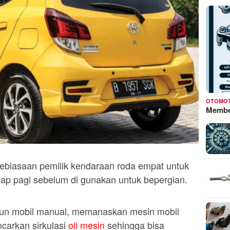
OTOMOT
Membed
ebiasaan pemilik kendaraan roda empat untuk
p pagi sebelum di gunakan untuk bepergian.
upun mobil manual, memanaskan mesin mobil
ncarkan sirkulasi
oli mesin
sehingga bisa