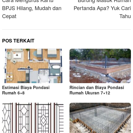
pos
BPJS Hilang, Mudah dan
Pertanda Apa? Yuk Cari
Cepat
Tahu
POS TERKAIT
Estimasi Biaya Pondasi
Rincian dan Biaya Pondasi
Rumah 6×8
Rumah Ukuran 7×12