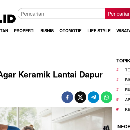
Pencaria
TAN
PROPERTI
BISNIS
OTOMOTIF
LIFE STYLE
WISAT
TOPI
T
 Agar Keramik Lantai Dapur
BI
R
AP
K
INFO