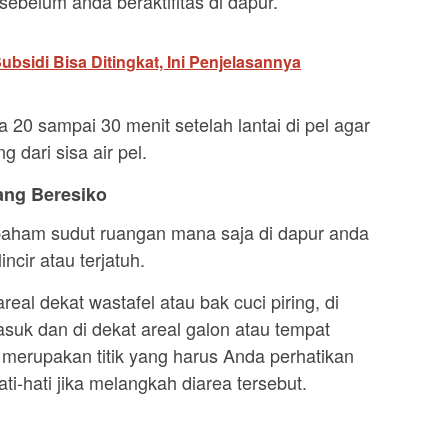
sebelum anda beraktifitas di dapur.
sidi Bisa Ditingkat, Ini Penjelasannya
a 20 sampai 30 menit setelah lantai di pel agar
g dari sisa air pel.
ang Beresiko
paham sudut ruangan mana saja di dapur anda
incir atau terjatuh.
areal dekat wastafel atau bak cuci piring, di
asuk dan di dekat areal galon atau tempat
erupakan titik yang harus Anda perhatikan
ti-hati jika melangkah diarea tersebut.