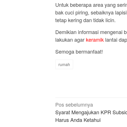
Untuk beberapa area yang seri
bak cuci piring, sebaiknya lapi
tetap kering dan tidak licin.
Demikian informasi mengenai b
lakukan agar
keramik
lantai dapu
Semoga bermanfaat!
rumah
Navigasi
Pos sebelumnya
pos
Syarat Mengajukan KPR Subsid
Harus Anda Ketahui