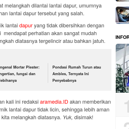
saat melangkah dilantai lantai dapur, umumnya
an lantai dapur tersebut yang salah.
k lantai
dapur
yang tidak dibersihkan dengan
li mendapat perhatian akan sangat mudah
INFO
kah diatasnya tergelincir atau bahkan jatuh.
ngenal Mortar Plester:
Pondasi Rumah Turun atau
ngertian, fungsi dan
Ambles, Ternyata Ini
lebihanya
Penyebabnya
 kali ini redaksi
aramedia.ID
akan memberikan
mik lantai dapur tidak licin, sehingga lebih aman
kita melangkah diatasnya.
disimak!
Yuk,