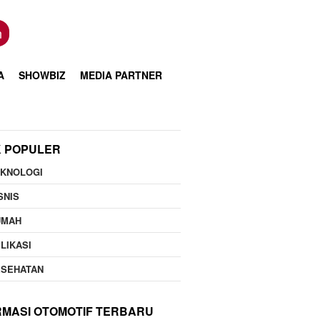
n
A
SHOWBIZ
MEDIA PARTNER
K POPULER
EKNOLOGI
SNIS
UMAH
LIKASI
ESEHATAN
RMASI OTOMOTIF TERBARU