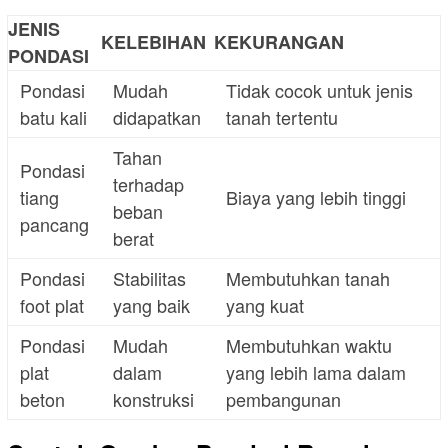
JENIS
KELEBIHAN
KEKURANGAN
PONDASI
Pondasi
Mudah
Tidak cocok untuk jenis
batu kali
didapatkan
tanah tertentu
Tahan
Pondasi
terhadap
tiang
Biaya yang lebih tinggi
beban
pancang
berat
Pondasi
Stabilitas
Membutuhkan tanah
foot plat
yang baik
yang kuat
Pondasi
Mudah
Membutuhkan waktu
plat
dalam
yang lebih lama dalam
beton
konstruksi
pembangunan