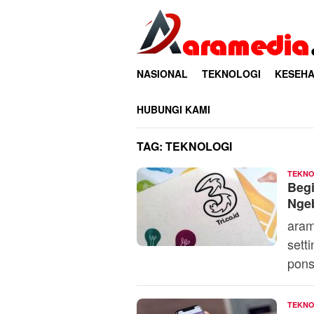
Loncat
ke
konten
NASIONAL
TEKNOLOGI
KESEHA
HUBUNGI KAMI
TAG:
TEKNOLOGI
TEKNO
Begi
Nge
aram
sett
pons
TEKNO