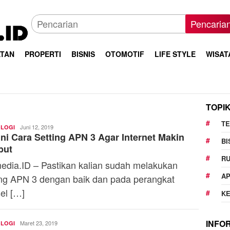
Pencaria
TAN
PROPERTI
BISNIS
OTOMOTIF
LIFE STYLE
WISAT
TOPI
T
Firdhia
Juni 12, 2019
LOGI
ni Cara Setting APN 3 Agar Internet Makin
Azzahra
BI
but
R
edia.ID – Pastikan kalian sudah melakukan
AP
ing APN 3 dengan baik dan pada perangkat
el […]
K
INFO
Firdhia
Maret 23, 2019
LOGI