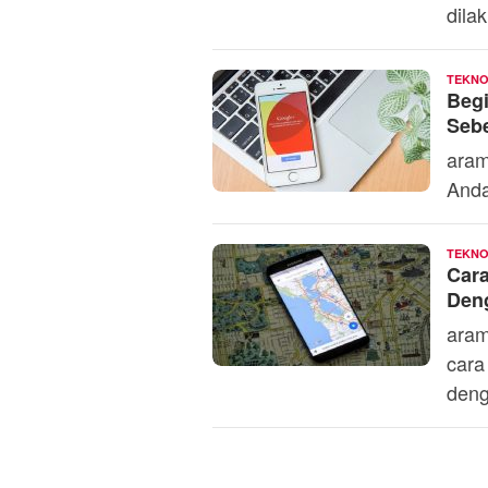
dila
TEKNO
Begi
Seb
aram
Anda
TEKNO
Cara
Den
aram
cara
deng