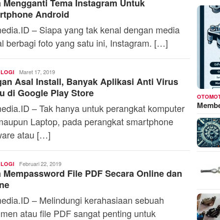
a Mengganti Tema Instagram Untuk
Azzahra
rtphone Android
edia.ID – Siapa yang tak kenal dengan media
al berbagi foto yang satu ini, Instagram. […]
Firdhia
Maret 17, 2019
LOGI
an Asal Install, Banyak Aplikasi Anti Virus
Azzahra
u di Google Play Store
OTOMOT
Membed
edia.ID – Tak hanya untuk perangkat komputer
aupun Laptop, pada perangkat smartphone
ware atau […]
Firdhia
Februari 22, 2019
LOGI
a Mempassword File PDF Secara Online dan
Azzahra
ine
edia.ID – Melindungi kerahasiaan sebuah
men atau file PDF sangat penting untuk