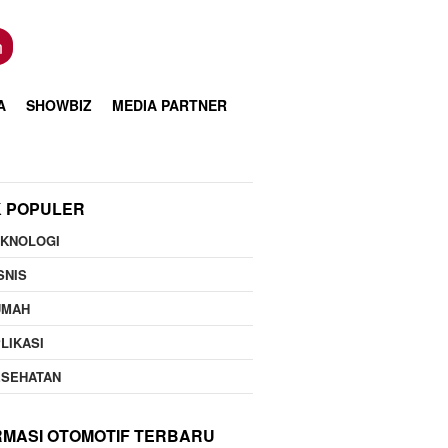
n
A
SHOWBIZ
MEDIA PARTNER
K POPULER
EKNOLOGI
SNIS
UMAH
LIKASI
ESEHATAN
RMASI OTOMOTIF TERBARU