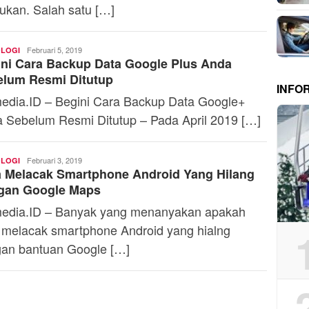
kukan. Salah satu […]
Firdhia
Februari 5, 2019
LOGI
ni Cara Backup Data Google Plus Anda
Azzahra
elum Resmi Ditutup
INFO
edia.ID – Begini Cara Backup Data Google+
 Sebelum Resmi Ditutup – Pada April 2019 […]
Firdhia
Februari 3, 2019
LOGI
 Melacak Smartphone Android Yang Hilang
Azzahra
gan Google Maps
edia.ID – Banyak yang menanyakan apakah
 melacak smartphone Android yang hialng
an bantuan Google […]