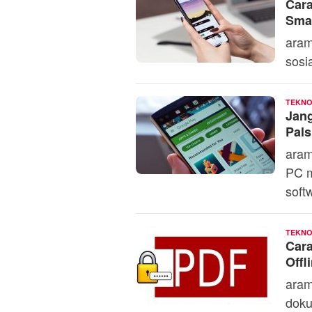
Car
Sma
aram
sosi
TEKNO
Jang
Pals
aram
PC m
soft
TEKNO
Car
Offl
aram
doku