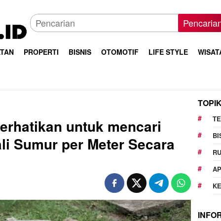
Pencaria
TAN
PROPERTI
BISNIS
OTOMOTIF
LIFE STYLE
WISAT
TOPI
T
perhatikan untuk mencari
BI
ali Sumur per Meter Secara
R
AP
K
INFO