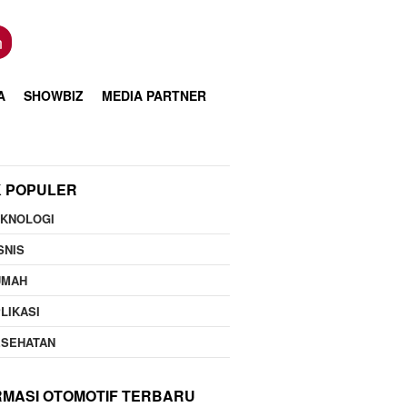
n
A
SHOWBIZ
MEDIA PARTNER
K POPULER
EKNOLOGI
SNIS
UMAH
LIKASI
ESEHATAN
RMASI OTOMOTIF TERBARU