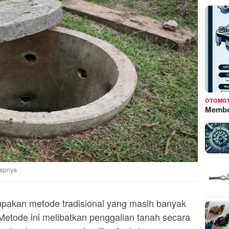
OTOMOT
Membed
kapnya
pakan metode tradisional yang masih banyak
Metode ini melibatkan penggalian tanah secara