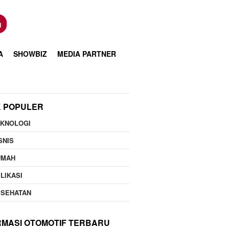
n
A
SHOWBIZ
MEDIA PARTNER
K POPULER
EKNOLOGI
SNIS
UMAH
LIKASI
ESEHATAN
RMASI OTOMOTIF TERBARU