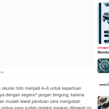
OTOMOT
Membed
ine
ukuran foto menjadi 4×6 untuk keperluan
nnya dengan segera? jangan bingung, karena
gan mudah lewat panduan cara mengubah
 online yang sudah redaksi siapkan dibawah ini.