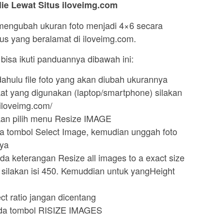
ie Lewat Situs iloveimg.com
mengubah ukuran foto menjadi 4×6 secara
itus yang beralamat di iloveimg.com.
isa ikuti panduannya dibawah ini:
dahulu file foto yang akan diubah ukurannya
at yang digunakan (laptop/smartphone) silakan
.iloveimg.com/
lakan pilih menu Resize IMAGE
da tombol Select Image, kemudian unggah foto
nya
pada keterangan Resize all images to a exact size
: silakan isi 450. Kemuddian untuk yangHeight
ct ratio jangan dicentang
pada tombol RISIZE IMAGES