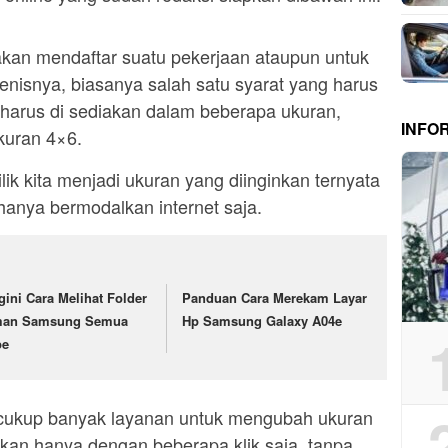
 akan mendaftar suatu pekerjaan ataupun untuk
enisnya, biasanya salah satu syarat yang harus
g harus di sediakan dalam beberapa ukuran,
INFO
ukuran 4×6.
ik kita menjadi ukuran yang diinginkan ternyata
hanya bermodalkan internet saja.
gini Cara Melihat Folder
Panduan Cara Merekam Layar
an Samsung Semua
Hp Samsung Galaxy A04e
pe
a cukup banyak layanan untuk mengubah ukuran
nkan hanya dengan beberapa klik saja, tanpa