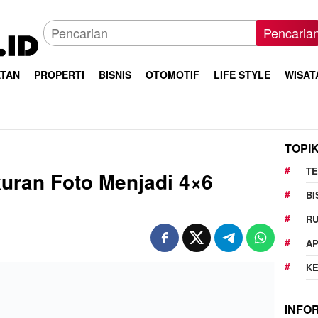
Pencaria
TAN
PROPERTI
BISNIS
OTOMOTIF
LIFE STYLE
WISAT
TOPI
T
uran Foto Menjadi 4×6
BI
R
AP
K
INFO