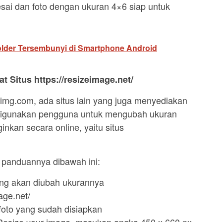
sai dan foto dengan ukuran 4×6 siap untuk
lder Tersembunyi di Smartphone Android
 Situs https://resizeimage.net/
img.com, ada situs lain yang juga menyediakan
digunakan pengguna untuk mengubah ukuran
inkan secara online, yaitu situs
 panduannya dibawah ini:
yang akan diubah ukurannya
age.net/
foto yang sudah disiapkan
 Resize your image, masukan angka 450 x 660 px