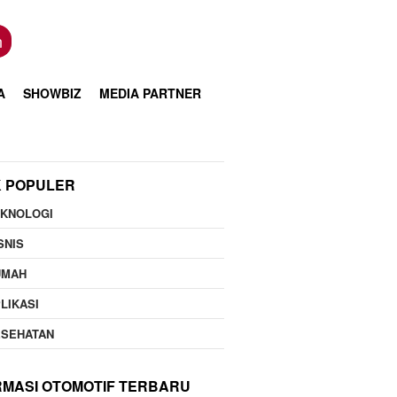
n
A
SHOWBIZ
MEDIA PARTNER
K POPULER
EKNOLOGI
SNIS
UMAH
LIKASI
ESEHATAN
RMASI OTOMOTIF TERBARU