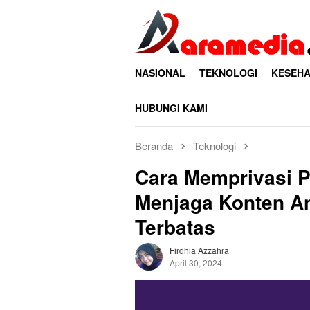
Loncat
ke
konten
NASIONAL
TEKNOLOGI
KESEHA
HUBUNGI KAMI
Beranda
Teknologi
Cara Memprivasi P
Menjaga Konten An
Terbatas
Firdhia Azzahra
April 30, 2024