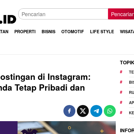
Pencaria
TAN
PROPERTI
BISNIS
OTOMOTIF
LIFE STYLE
WISAT
TOPI
T
ostingan di Instagram:
BI
da Tetap Pribadi dan
R
AP
K
INFO