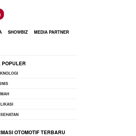
n
A
SHOWBIZ
MEDIA PARTNER
K POPULER
EKNOLOGI
SNIS
UMAH
LIKASI
ESEHATAN
RMASI OTOMOTIF TERBARU