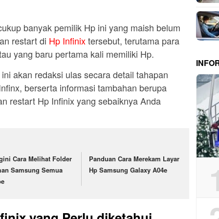
ukup banyak pemilik Hp ini yang maish belum
n restart di
Hp Infinix
tersebut, terutama para
au yang baru pertama kali memiliki Hp.
INFO
i ini akan redaksi ulas secara detail tahapan
Infinx, berserta informasi tambahan berupa
an restart Hp Infinix yang sebaiknya Anda
gini Cara Melihat Folder
Panduan Cara Merekam Layar
an Samsung Semua
Hp Samsung Galaxy A04e
pe
finix yang Perlu diketahui