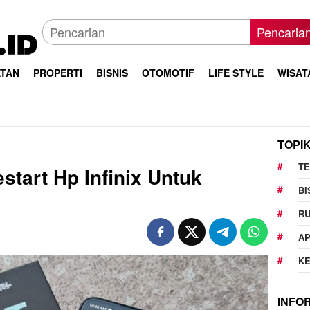
Pencaria
TAN
PROPERTI
BISNIS
OTOMOTIF
LIFE STYLE
WISAT
TOPI
T
tart Hp Infinix Untuk
BI
R
AP
K
INFO